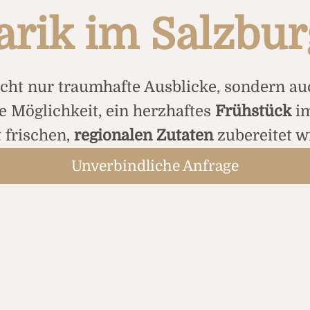
arik im Salzbur
cht nur traumhafte Ausblicke, sondern au
e Möglichkeit, ein herzhaftes
Frühstück
i
 frischen,
regionalen Zutaten
zubereitet w
Unverbindliche Anfrage
 Rupertihof zu einem Besuch ein, wo Sie a
wählen können. Ob traditionelle
Schmank
ht Ihnen zur Seite, um ein individuelle
zusammenzustellen.
ch im
Wellnessbereich
entspannen und die 
 für die Übernachtungsgäste kostenfrei nut