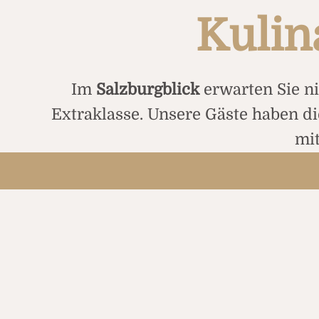
Kulin
Im
Salzburgblick
erwarten Sie ni
Extraklasse. Unsere Gäste haben di
mit
Zusätzlich lädt das
Restaurant
im
regionalen
und
saisonalen Speisen
unser erfahrenes Team ste
Nach dem Essen können Sie si
Wellness und Spa „Bergerbad“
ist