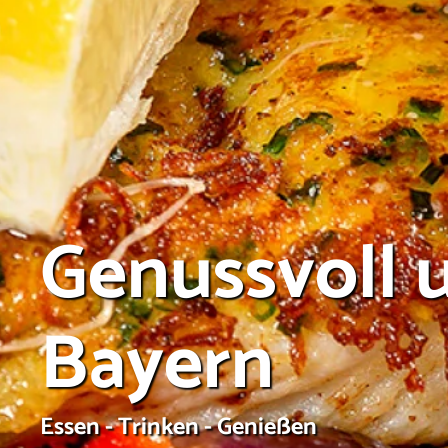
Genussvoll 
Bayern
Essen - Trinken - Genießen