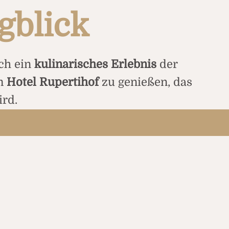
gblick
ch ein
kulinarisches Erlebnis
der
m
Hotel Rupertihof
zu genießen, das
ird.
us einer vielfältigen Auswahl an
erl
oder raffinierte Köstlichkeiten –
s Menü nach Ihren Wünschen
Seele baumeln lassen. Auch das
zbar. Bei uns erleben Sie nicht nur