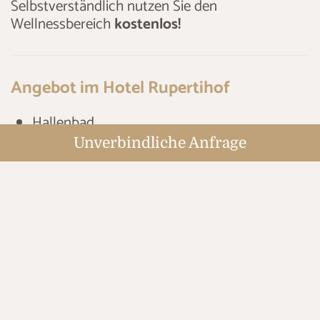
Selbstverständlich nutzen Sie den
Wellnessbereich
kostenlos!
Angebot im Hotel Rupertihof
Hallenbad
Whirlpool
Unverbindliche Anfrage
Finnische Sauna 90°
Bio-Sauna 60°
Dampfbad
Infrarot-Kabine
Ruheraum
Massagen
Urlaubsanfrage senden