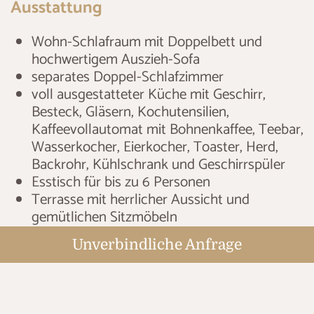
Ausstattung
Wohn-Schlafraum mit Doppelbett und
hochwertigem Auszieh-Sofa
separates Doppel-Schlafzimmer
voll ausgestatteter Küche mit Geschirr,
Besteck, Gläsern, Kochutensilien,
Kaffeevollautomat mit Bohnenkaffee, Teebar,
Wasserkocher, Eierkocher, Toaster, Herd,
Backrohr, Kühlschrank und Geschirrspüler
Esstisch für bis zu 6 Personen
Terrasse mit herrlicher Aussicht und
gemütlichen Sitzmöbeln
Bad mit DU/WC
Unverbindliche Anfrage
Flat-TV in jedem Raum, Telefon, WLAN
privater Whirlpool
, ganzjährig beheizt auf
der Terrasse des Appartements
Parkplatz direkt am Appartement