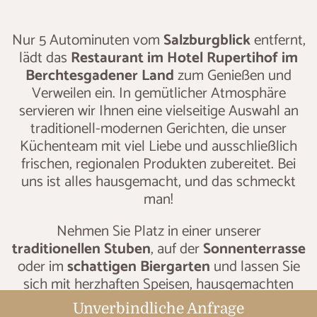
Nur 5 Autominuten vom
Salzburgblick
entfernt,
lädt das
Restaurant im Hotel Rupertihof im
Berchtesgadener Land
zum Genießen und
Verweilen ein. In gemütlicher Atmosphäre
servieren wir Ihnen eine vielseitige Auswahl an
traditionell-modernen Gerichten, die unser
Küchenteam mit viel Liebe und ausschließlich
frischen, regionalen Produkten zubereitet. Bei
uns ist alles hausgemacht, und das schmeckt
man!
Nehmen Sie Platz in einer unserer
traditionellen Stuben
, auf der
Sonnenterrasse
oder im
schattigen Biergarten
und lassen Sie
sich mit herzhaften Speisen, hausgemachten
Kuchen, Torten und einer großen Auswahl an
Unverbindliche Anfrage