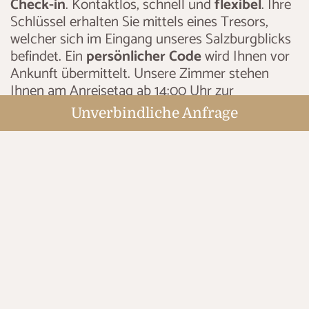
Check-in
. Kontaktlos, schnell und
flexibel
. Ihre
Schlüssel erhalten Sie mittels eines Tresors,
welcher sich im Eingang unseres Salzburgblicks
befindet. Ein
persönlicher Code
wird Ihnen vor
Ankunft übermittelt. Unsere Zimmer stehen
Ihnen am Anreisetag ab 14:00 Uhr zur
Verfügung. Am Abreisetag bitten wir Sie, Ihr
Unverbindliche Anfrage
Zimmer bis 10:00 Uhr wieder freizugeben.